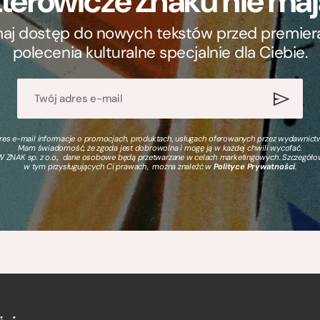
terowicze Znaku nie m
ymaj dostęp do nowych tekstów przed premierą, 
polecenia kulturalne specjalnie dla Ciebie.
s e-mail informacje o promocjach, produktach, usługach oferowanych przez wydawnictwo
Mam świadomość, że zgoda jest dobrowolna i mogę ją w każdej chwili wycofać.
 ZNAK sp. z o.o., dane osobowe będą przetwarzane w celach marketingowych. Szczegół
w tym przysługujących Ci prawach, można znaleźć w
Polityce Prywatności
.