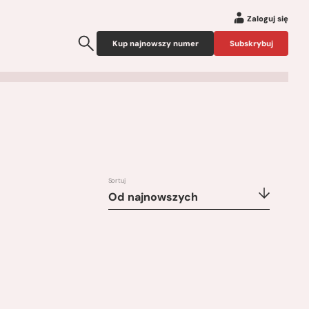
Zaloguj się
Kup najnowszy numer
Subskrybuj
Sortuj
Od najnowszych