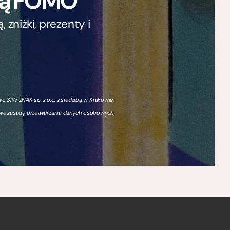
ają FOMO
zniżki, prezenty i
 SIW ZNAK sp. z o.o. z siedzibą w Krakowie.
owe zasady przetwarzania danych osobowych,