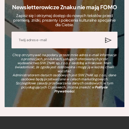
Newsletterowicze Znaku nie mają FOMO
Zapisz się i otrzymaj dostęp do nowych tekstów przed
premierą, zniżki, prezenty i polecenia kulturalne specjalnie
dla Ciebie.
Chcę otrzymywać na podany przeze mnie adres e-mail informacje
o promocjach, produktach, usługach oferowanych przez
wydawnictwo SIW ZNAK sp. z o.o. z siedzibą w Krakowie. Mam
świadomość, że zgoda jest dobrowolna i mogę ją w każdej chwili
wycofać.
Administratorem danych osobowych jest SIW ZNAK sp. z o.o., dane
osobowe będą przetwarzane w celach marketingowych.
Szczegółowe zasady przetwarzania danych osobowych, w tym
przysługujących Ci prawach, można znaleźć w
Polityce
Prywatności
.