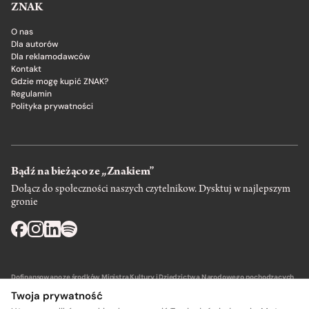
ZNAK
O nas
Dla autorów
Dla reklamodawców
Kontakt
Gdzie mogę kupić ZNAK?
Regulamin
Polityka prywatności
Bądź na bieżąco ze „Znakiem”
Dołącz do społeczności naszych czytelnikow. Dysktuj w najlepszym
gronie
Dofinansowano ze środków Ministra Kultury i Dziedzictwa Narodowego pochodzących
z Funduszu Promocji Kultury – państwowego funduszu celowego.
Twoja prywatność