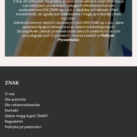
Chcę otrzymywać na podany przeze mnie adres e-mail informacje
o promocjach, produktach, usługach oferowanych przez
wydawnictwo SIW ZNAK sp. z o.o. z siedzibą w Krakowie. Mam
świadomość, że zgoda jest dobrowolna i mogę ją w każdej chwili
wycofać.
Administratorem danych osobowych jest SIW ZNAK sp. z o.o., dane
osobowe będą przetwarzane w celach marketingowych.
Szczegółowe zasady przetwarzania danych osobowych, w tym
przysługujących Ci prawach, można znaleźć w
Polityce
Prywatności
.
ZNAK
O nas
Dla autorów
Dla reklamodawców
Kontakt
Gdzie mogę kupić ZNAK?
Regulamin
Polityka prywatności