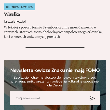
Kultura i Sztuka
Wisełka
Urszula Kozioł
W lekkiej z pozoru formie Szymborska umie mówić zarówno o
sprawach istotnych, żywo obchodzących współczesnego człowieka,
jak i o rzeczach codziennych, prostych
>
Newsletterowicze Znaku nie mają FOMO
Zapisz się i otrzymaj dostęp do nowych tekstów przed
premierą, zniżki, prezenty i polecenia kulturalne specjalnie
dla Ciebie.