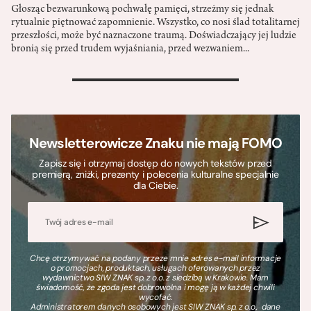
Głosząc bezwarunkową pochwałę pamięci, strzeżmy się jednak
rytualnie piętnować zapomnienie. Wszystko, co nosi ślad totalitarnej
przeszłości, może być naznaczone traumą. Doświadczający jej ludzie
bronią się przed trudem wyjaśniania, przed wezwaniem...
>
Newsletterowicze Znaku nie mają FOMO
Zapisz się i otrzymaj dostęp do nowych tekstów przed
premierą, zniżki, prezenty i polecenia kulturalne specjalnie
dla Ciebie.
Chcę otrzymywać na podany przeze mnie adres e-mail informacje
o promocjach, produktach, usługach oferowanych przez
wydawnictwo SIW ZNAK sp. z o.o. z siedzibą w Krakowie. Mam
świadomość, że zgoda jest dobrowolna i mogę ją w każdej chwili
wycofać.
Administratorem danych osobowych jest SIW ZNAK sp. z o.o., dane