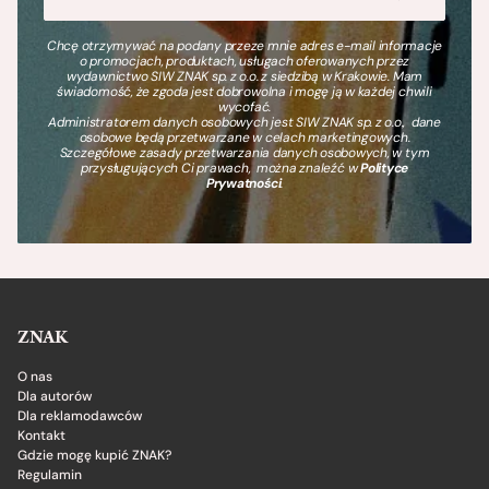
Chcę otrzymywać na podany przeze mnie adres e-mail informacje
o promocjach, produktach, usługach oferowanych przez
wydawnictwo SIW ZNAK sp. z o.o. z siedzibą w Krakowie. Mam
świadomość, że zgoda jest dobrowolna i mogę ją w każdej chwili
wycofać.
Administratorem danych osobowych jest SIW ZNAK sp. z o.o., dane
osobowe będą przetwarzane w celach marketingowych.
Szczegółowe zasady przetwarzania danych osobowych, w tym
przysługujących Ci prawach, można znaleźć w
Polityce
Prywatności
.
ZNAK
O nas
Dla autorów
Dla reklamodawców
Kontakt
Gdzie mogę kupić ZNAK?
Regulamin