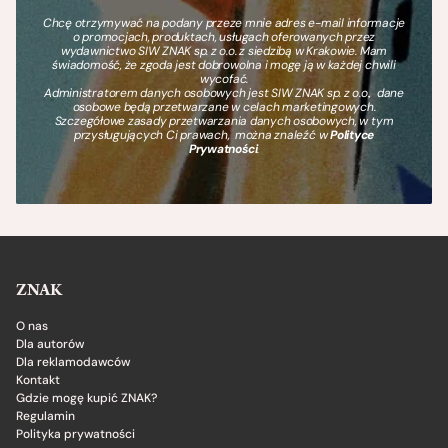
Chcę otrzymywać na podany przeze mnie adres e-mail informacje
o promocjach, produktach, usługach oferowanych przez
wydawnictwo SIW ZNAK sp. z o.o. z siedzibą w Krakowie. Mam
świadomość, że zgoda jest dobrowolna i mogę ją w każdej chwili
wycofać.
Administratorem danych osobowych jest SIW ZNAK sp. z o.o., dane
osobowe będą przetwarzane w celach marketingowych.
Szczegółowe zasady przetwarzania danych osobowych, w tym
przysługujących Ci prawach, można znaleźć w
Polityce
Prywatności
.
ZNAK
O nas
Dla autorów
Dla reklamodawców
Kontakt
Gdzie mogę kupić ZNAK?
Regulamin
Polityka prywatności