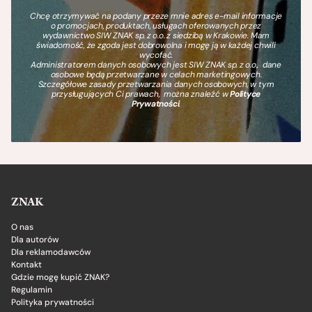
Chcę otrzymywać na podany przeze mnie adres e-mail informacje
o promocjach, produktach, usługach oferowanych przez
wydawnictwo SIW ZNAK sp. z o.o. z siedzibą w Krakowie. Mam
świadomość, że zgoda jest dobrowolna i mogę ją w każdej chwili
wycofać.
Administratorem danych osobowych jest SIW ZNAK sp. z o.o., dane
osobowe będą przetwarzane w celach marketingowych.
Szczegółowe zasady przetwarzania danych osobowych, w tym
przysługujących Ci prawach, można znaleźć w
Polityce
Prywatności
.
ZNAK
O nas
Dla autorów
Dla reklamodawców
Kontakt
Gdzie mogę kupić ZNAK?
Regulamin
Polityka prywatności