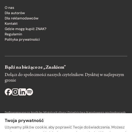
O nas
Dla autorów
Dla reklamodawców
Kontakt
Gdzie mogę kupić ZNAK?
Regulamin
Polityka prywatności
Bądź na bieżąco ze „Znakiem”
Dołącz do społeczności naszych czytelnikow. Dysktuj w najlepszym
gronie
Dofinansowano ze środków Ministra Kultury i Dziedzictwa Narodowego pochodzących
z Funduszu Promocji Kultury – państwowego funduszu celowego.
Twoja prywatność
Używamy plików cookie, aby poprawić Twoje doświadczenia. Możesz