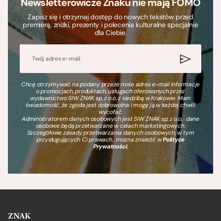
Newsletterowicze Znaku nie mają FOMO
Zapisz się i otrzymaj dostęp do nowych tekstów przed
premierą, zniżki, prezenty i polecenia kulturalne specjalnie
dla Ciebie.
Chcę otrzymywać na podany przeze mnie adres e-mail informacje
o promocjach, produktach, usługach oferowanych przez
wydawnictwo SIW ZNAK sp. z o.o. z siedzibą w Krakowie. Mam
świadomość, że zgoda jest dobrowolna i mogę ją w każdej chwili
wycofać.
Administratorem danych osobowych jest SIW ZNAK sp. z o.o., dane
osobowe będą przetwarzane w celach marketingowych.
Szczegółowe zasady przetwarzania danych osobowych, w tym
przysługujących Ci prawach, można znaleźć w
Polityce
Prywatności
.
ZNAK