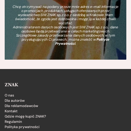
Chcę otrzymywać na podany przeze mnie adres e-mail informacje
o promocjach, produktach, usługach oferowanych przez
wydawnictwo SIW ZNAK sp. z o.o. z siedzibą w Krakowie. Mam
świadomość, że zgoda jest dobrowolna i mogę ją w każdej chwili
wycofać.
Administratorem danych osobowych jest SIW ZNAK sp. z o.o., dane
osobowe będą przetwarzane w celach marketingowych.
Szczegółowe zasady przetwarzania danych osobowych, w tym
przysługujących Ci prawach, można znaleźć w
Polityce
Prywatności
.
ZNAK
O nas
Dla autorów
Dla reklamodawców
Kontakt
Gdzie mogę kupić ZNAK?
Regulamin
Polityka prywatności