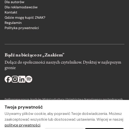
Dla autorów
Dla reklamodawców
Kontakt
Gdzie mogę kupić ZNAK?
Regulamin
Polityka prywatności
Bądź na bieżąco ze „Znakiem”
Dołącz do społeczności naszych czytelnikow. Dysktuj w najlepszym
gronie
Dofinansowano ze środków Ministra Kultury i Dziedzictwa Narodowego pochodzących
z Funduszu Promocji Kultury – państwowego funduszu celowego.
Twoja prywatność
Używamy plików cookie, aby poprawić Twoje doświadczenia. Możesz
zaakceptować wszystkie lub dostosować ustawienia. Więcej w naszej
polityce prywatności
.