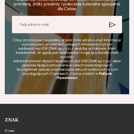
premierą, zniżki, prezenty i polecenia kulturalne specjalnie
dla Ciebie.
Chcę otrzymywać na podany przeze mnie adres e-mail informacje
o promocjach, produktach, usługach oferowanych przez
wydawnictwo SIW ZNAK sp. z o.o. z siedzibą w Krakowie. Mam
świadomość, że zgoda jest dobrowolna i mogę ją w każdej chwili
wycofać.
Administratorem danych osobowych jest SIW ZNAK sp. z o.o., dane
osobowe będą przetwarzane w celach marketingowych.
Szczegółowe zasady przetwarzania danych osobowych, w tym
przysługujących Ci prawach, można znaleźć w
Polityce
Prywatności
.
ZNAK
O nas