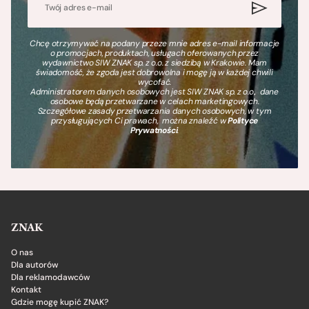
Chcę otrzymywać na podany przeze mnie adres e-mail informacje
o promocjach, produktach, usługach oferowanych przez
wydawnictwo SIW ZNAK sp. z o.o. z siedzibą w Krakowie. Mam
świadomość, że zgoda jest dobrowolna i mogę ją w każdej chwili
wycofać.
Administratorem danych osobowych jest SIW ZNAK sp. z o.o., dane
osobowe będą przetwarzane w celach marketingowych.
Szczegółowe zasady przetwarzania danych osobowych, w tym
przysługujących Ci prawach, można znaleźć w
Polityce
Prywatności
.
ZNAK
O nas
Dla autorów
Dla reklamodawców
Kontakt
Gdzie mogę kupić ZNAK?