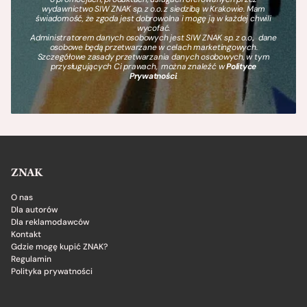
wydawnictwo SIW ZNAK sp. z o.o. z siedzibą w Krakowie. Mam
świadomość, że zgoda jest dobrowolna i mogę ją w każdej chwili
wycofać.
Administratorem danych osobowych jest SIW ZNAK sp. z o.o., dane
osobowe będą przetwarzane w celach marketingowych.
Szczegółowe zasady przetwarzania danych osobowych, w tym
przysługujących Ci prawach, można znaleźć w
Polityce
Prywatności
.
ZNAK
O nas
Dla autorów
Dla reklamodawców
Kontakt
Gdzie mogę kupić ZNAK?
Regulamin
Polityka prywatności