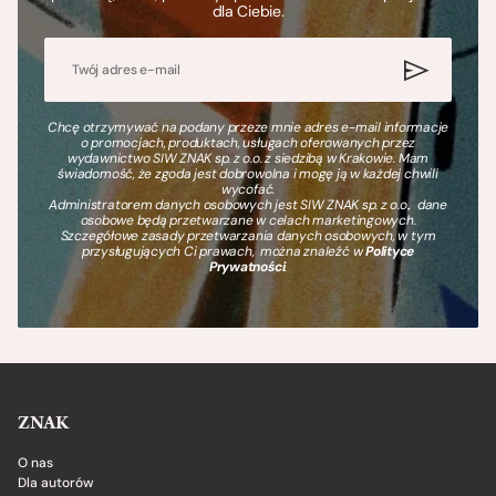
dla Ciebie.
Chcę otrzymywać na podany przeze mnie adres e-mail informacje
o promocjach, produktach, usługach oferowanych przez
wydawnictwo SIW ZNAK sp. z o.o. z siedzibą w Krakowie. Mam
świadomość, że zgoda jest dobrowolna i mogę ją w każdej chwili
wycofać.
Administratorem danych osobowych jest SIW ZNAK sp. z o.o., dane
osobowe będą przetwarzane w celach marketingowych.
Szczegółowe zasady przetwarzania danych osobowych, w tym
przysługujących Ci prawach, można znaleźć w
Polityce
Prywatności
.
ZNAK
O nas
Dla autorów