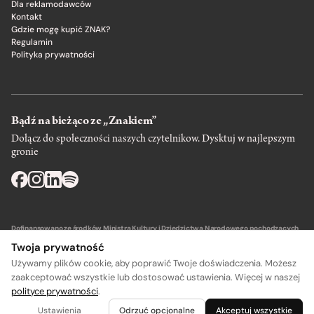
Dla reklamodawców
Kontakt
Gdzie mogę kupić ZNAK?
Regulamin
Polityka prywatności
Bądź na bieżąco ze „Znakiem”
Dołącz do społeczności naszych czytelnikow. Dysktuj w najlepszym
gronie
Dofinansowano ze środków Ministra Kultury i Dziedzictwa Narodowego pochodzących
z Funduszu Promocji Kultury – państwowego funduszu celowego.
Twoja prywatność
Używamy plików cookie, aby poprawić Twoje doświadczenia. Możesz
zaakceptować wszystkie lub dostosować ustawienia. Więcej w naszej
polityce prywatności
.
Wydawca: SIW Znak w Krakowie
Ustawienia
Odrzuć opcjonalne
Akceptuj wszystkie