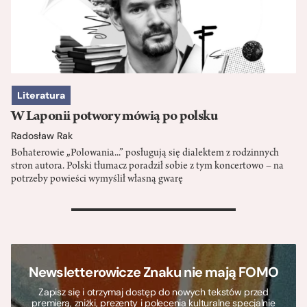
Literatura
W Laponii potwory mówią po polsku
Radosław Rak
Bohaterowie „Polowania...” posługują się dialektem z rodzinnych
stron autora. Polski tłumacz poradził sobie z tym koncertowo – na
potrzeby powieści wymyślił własną gwarę
>
Newsletterowicze Znaku nie mają FOMO
Zapisz się i otrzymaj dostęp do nowych tekstów przed
premierą, zniżki, prezenty i polecenia kulturalne specjalnie