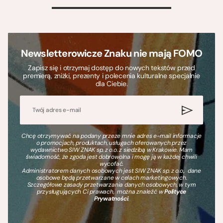
>
Newsletterowicze Znaku nie mają FOMO
Zapisz się i otrzymaj dostęp do nowych tekstów przed
premierą, zniżki, prezenty i polecenia kulturalne specjalnie
dla Ciebie.
Chcę otrzymywać na podany przeze mnie adres e-mail informacje
o promocjach, produktach, usługach oferowanych przez
wydawnictwo SIW ZNAK sp. z o.o. z siedzibą w Krakowie. Mam
świadomość, że zgoda jest dobrowolna i mogę ją w każdej chwili
wycofać.
Administratorem danych osobowych jest SIW ZNAK sp. z o.o., dane
osobowe będą przetwarzane w celach marketingowych.
Szczegółowe zasady przetwarzania danych osobowych, w tym
przysługujących Ci prawach, można znaleźć w
Polityce
Prywatności
.