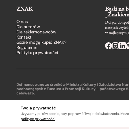
ZNAK
Bądź na b
„Znakie
O nas
Dołącz do społ
Dla autorów
naszych czytel
Dla reklamodawców
w najlepszym 
Kontakt
Gdzie mogę kupić ZNAK?
Regulamin
Polityka prywatności
Dofinansowano ze środków Ministra Kultury i Dziedzictwa N
pochodzących z Funduszu Promocji Kultury – państwowego f
celowego.
Twoja prywatność
Używamy plików cookie, aby poprawić Twoje doświadczenia. Może
polityce prywatności
.