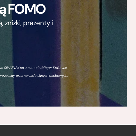
ają FOMO
zniżki, prezenty i
 SIW ZNAK sp. z o.o. z siedzibą w Krakowie.
owe zasady przetwarzania danych osobowych,