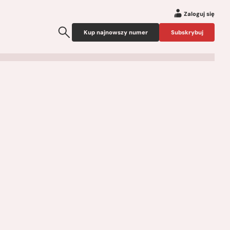
Zaloguj się
Kup najnowszy numer
Subskrybuj