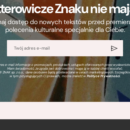
terowicze Znaku nie m
ymaj dostęp do nowych tekstów przed premierą, 
polecenia kulturalne specjalnie dla Ciebie.
s e-mail informacje o promocjach, produktach, usługach oferowanych przez wydawnictwo
Mam świadomość, że zgoda jest dobrowolna i mogę ją w każdej chwili wycofać.
 ZNAK sp. z o.o., dane osobowe będą przetwarzane w celach marketingowych. Szczegół
w tym przysługujących Ci prawach, można znaleźć w
Polityce Prywatności
.