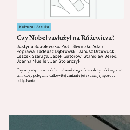
Kultura i Sztuka
Czy Nobel zasłużył na Różewicza?
Justyna Sobolewska
,
Piotr Śliwiński
,
Adam
Poprawa
,
Tadeusz Dąbrowski
,
Janusz Drzewucki
,
Leszek Szaruga
,
Jacek Gutorow
,
Stanisław Bereś
,
Joanna Mueller
,
Jan Stolarczyk
Czy w poezji można dokonać większego aktu założycielskiego niż
ten, który polega na całkowitej zmianie jej rytmu, jej sposobu
oddychania