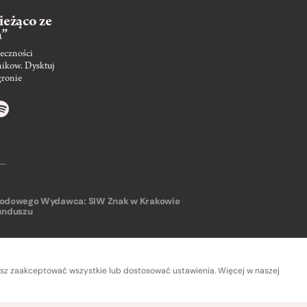
ieżąco ze
m”
eczności
nikow. Dysktuj
gronie
arodowego
Wydawca: SIW Znak w Krakowie
unduszu
sz zaakceptować wszystkie lub dostosować ustawienia. Więcej w naszej