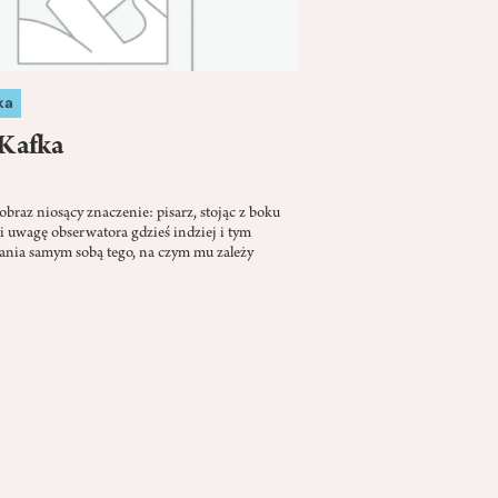
ka
 Kafka
k obraz niosący znaczenie: pisarz, stojąc z boku
i uwagę obserwatora gdzieś indziej i tym
ania samym sobą tego, na czym mu zależy