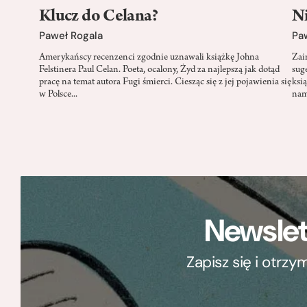
Klucz do Celana?
Ni
Paweł Rogala
Pa
Amerykańscy recenzenci zgodnie uznawali książkę Johna
Zai
Felstinera Paul Celan. Poeta, ocalony, Żyd za najlepszą jak dotąd
sug
pracę na temat autora Fugi śmierci. Ciesząc się z jej pojawienia się
ksi
w Polsce...
nam
Newslet
Zapisz się i otrz