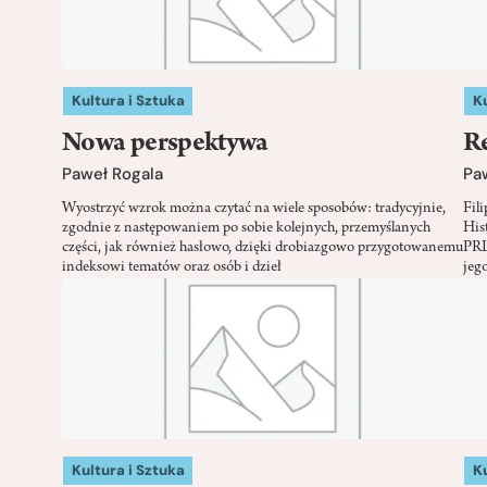
Kultura i Sztuka
Ku
Nowa perspektywa
Re
Paweł Rogala
Pa
Wyostrzyć wzrok można czytać na wiele sposobów: tradycyjnie,
Fili
zgodnie z następowaniem po sobie kolejnych, przemyślanych
His
części, jak również hasłowo, dzięki drobiazgowo przygotowanemu
PRL
indeksowi tematów oraz osób i dzieł
jego
Kultura i Sztuka
Ku