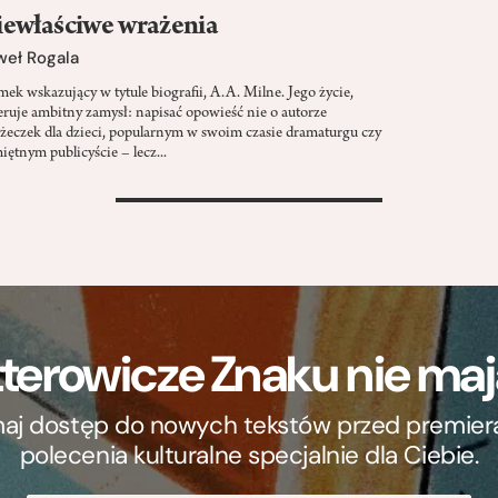
ewłaściwe wrażenia
weł Rogala
mek wskazujący w tytule biografii, A.A. Milne. Jego życie,
eruje ambitny zamysł: napisać opowieść nie o autorze
ążeczek dla dzieci, popularnym w swoim czasie dramaturgu czy
iętnym publicyście – lecz...
>
terowicze Znaku nie m
ymaj dostęp do nowych tekstów przed premierą, 
polecenia kulturalne specjalnie dla Ciebie.