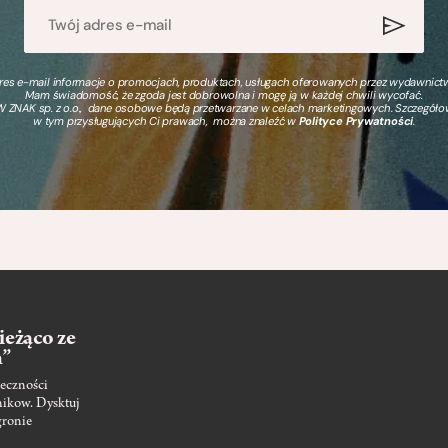
s e-mail informacje o promocjach, produktach, usługach oferowanych przez wydawnictwo
Mam świadomość, że zgoda jest dobrowolna i mogę ją w każdej chwili wycofać.
 ZNAK sp. z o.o., dane osobowe będą przetwarzane w celach marketingowych. Szczegół
w tym przysługujących Ci prawach, można znaleźć w
Polityce Prywatności
.
ieżąco ze
m”
eczności
nikow. Dysktuj
gronie