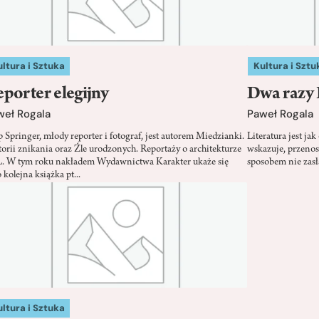
ltura i Sztuka
Kultura i Sztu
porter elegijny
Dwa razy
weł Rogala
Paweł Rogala
p Springer, młody reporter i fotograf, jest autorem Miedzianki.
Literatura jest ja
torii znikania oraz Źle urodzonych. Reportaży o architekturze
wskazuje, przenos
. W tym roku nakładem Wydawnictwa Karakter ukaże się
sposobem nie zasł
 kolejna książka pt...
ltura i Sztuka