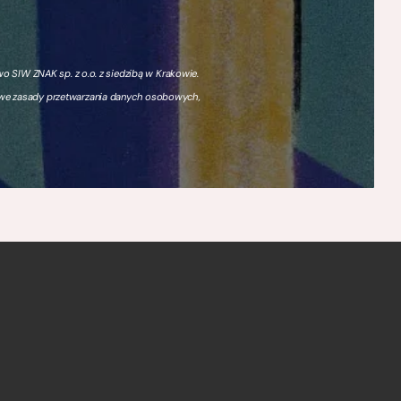
 SIW ZNAK sp. z o.o. z siedzibą w Krakowie.
owe zasady przetwarzania danych osobowych,