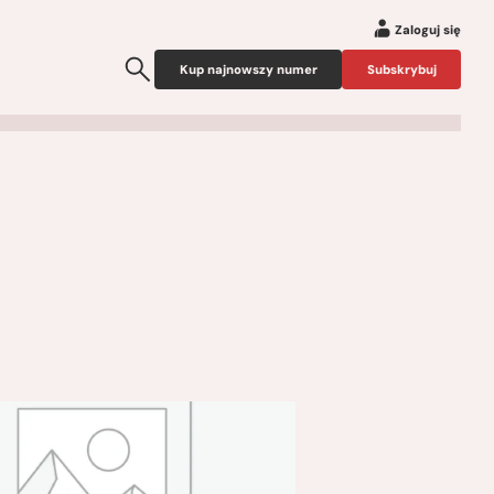
Zaloguj się
Kup najnowszy numer
Subskrybuj