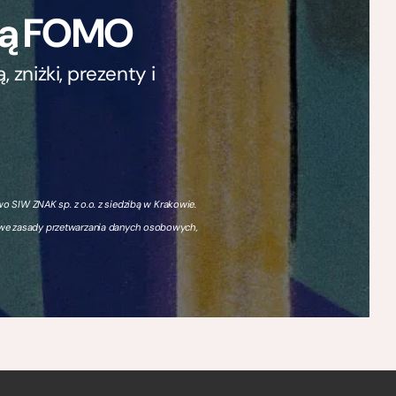
ają FOMO
zniżki, prezenty i
 SIW ZNAK sp. z o.o. z siedzibą w Krakowie.
owe zasady przetwarzania danych osobowych,