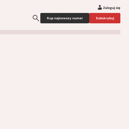
Zaloguj się
Kup najnowszy numer
Subskrybuj