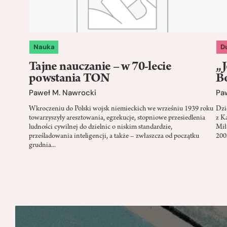
Nauka
D
Tajne nauczanie – w 70-lecie
„
powstania TON
B
Paweł M. Nawrocki
Pa
Wkroczeniu do Polski wojsk niemieckich we wrześniu 1939 roku
Dzi
towarzyszyły aresztowania, egzekucje, stopniowe przesiedlenia
z K
ludności cywilnej do dzielnic o niskim standardzie,
Mił
prześladowania inteligencji, a także – zwłaszcza od początku
200
grudnia...