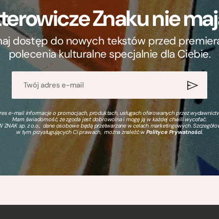
terowicze Znaku nie m
ymaj dostęp do nowych tekstów przed premierą, 
polecenia kulturalne specjalnie dla Ciebie.
s e-mail informacje o promocjach, produktach, usługach oferowanych przez wydawnictwo
Mam świadomość, że zgoda jest dobrowolna i mogę ją w każdej chwili wycofać.
 ZNAK sp. z o.o., dane osobowe będą przetwarzane w celach marketingowych. Szczegół
w tym przysługujących Ci prawach, można znaleźć w
Polityce Prywatności
.