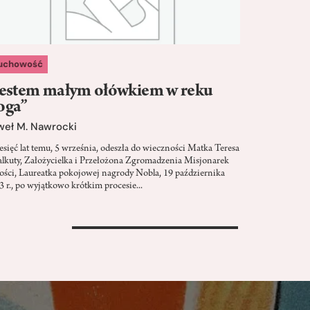
uchowość
Jestem małym ołówkiem w reku
oga”
weł M. Nawrocki
esięć lat temu, 5 września, odeszła do wieczności Matka Teresa
alkuty, Założycielka i Przełożona Zgromadzenia Misjonarek
ości, Laureatka pokojowej nagrody Nobla, 19 października
3 r., po wyjątkowo krótkim procesie...
>