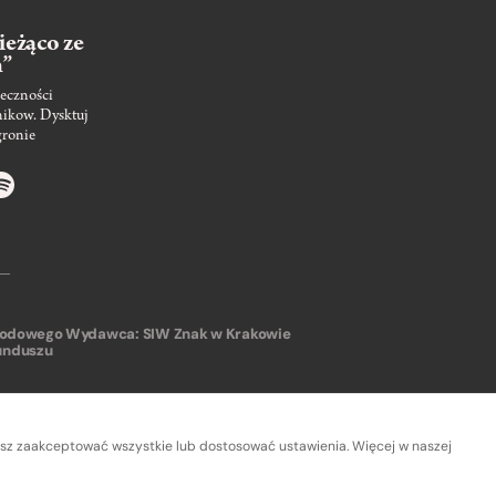
ieżąco ze
m”
eczności
nikow. Dysktuj
gronie
arodowego
Wydawca: SIW Znak w Krakowie
unduszu
sz zaakceptować wszystkie lub dostosować ustawienia. Więcej w naszej