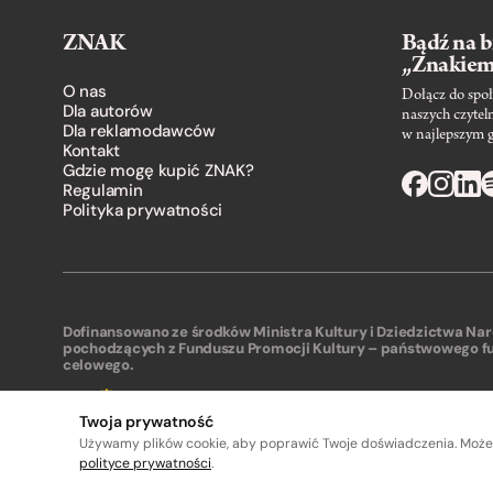
ZNAK
Bądź na b
„Znakie
O nas
Dołącz do społ
Dla autorów
naszych czytel
Dla reklamodawców
w najlepszym 
Kontakt
Gdzie mogę kupić ZNAK?
Regulamin
Polityka prywatności
Dofinansowano ze środków Ministra Kultury i Dziedzictwa N
pochodzących z Funduszu Promocji Kultury – państwowego f
celowego.
Twoja prywatność
Używamy plików cookie, aby poprawić Twoje doświadczenia. Może
polityce prywatności
.