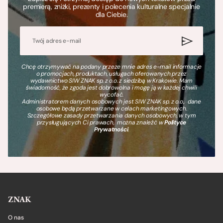
premierą, zniżki, prezenty i polecenia kulturalne specjalnie
dla Ciebie.
Chcę otrzymywać na podany przeze mnie adres e-mail informacje
o promocjach, produktach, usługach oferowanych przez
wydawnictwo SIW ZNAK sp. z o.o. z siedzibą w Krakowie. Mam
świadomość, że zgoda jest dobrowolna i mogę ją w każdej chwili
wycofać.
Administratorem danych osobowych jest SIW ZNAK sp. z o.o., dane
osobowe będą przetwarzane w celach marketingowych.
Szczegółowe zasady przetwarzania danych osobowych, w tym
przysługujących Ci prawach, można znaleźć w
Polityce
Prywatności
.
ZNAK
O nas