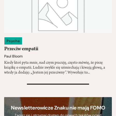
Psyche
Przeciw empatii
Paul Bloom
Kiedy ktoś pyta mnie, nad czym pracuję, często mówię, że piszę
książkę o empatii. Ludzie zwykle się uśmiechają i kiwają głową, a
wtedy ja dodaję: „Jestem jej przeciwny”. Wywołuje to...
>
Newsletterowicze Znaku nie mają FOMO
Zapisz się i otrzymaj dostęp do nowych tekstów przed