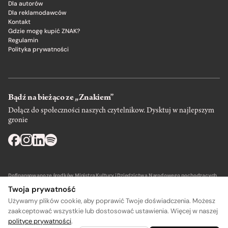
Dla autorów
Dla reklamodawców
Kontakt
Gdzie mogę kupić ZNAK?
Regulamin
Polityka prywatności
Bądź na bieżąco ze „Znakiem”
Dołącz do społeczności naszych czytelnikow. Dysktuj w najlepszym
gronie
Dofinansowano ze środków Ministra Kultury i Dziedzictwa Narodowego pochodzących
z Funduszu Promocji Kultury – państwowego funduszu celowego.
Twoja prywatność
Używamy plików cookie, aby poprawić Twoje doświadczenia. Możesz
zaakceptować wszystkie lub dostosować ustawienia. Więcej w naszej
polityce prywatności
.