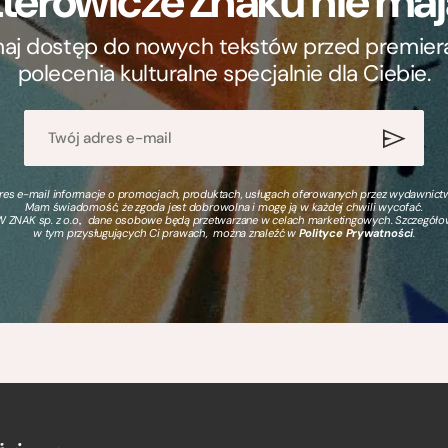
terowicze Znaku nie m
ymaj dostęp do nowych tekstów przed premierą, 
polecenia kulturalne specjalnie dla Ciebie.
s e-mail informacje o promocjach, produktach, usługach oferowanych przez wydawnictwo
Mam świadomość, że zgoda jest dobrowolna i mogę ją w każdej chwili wycofać.
 ZNAK sp. z o.o., dane osobowe będą przetwarzane w celach marketingowych. Szczegół
w tym przysługujących Ci prawach, można znaleźć w
Polityce Prywatności
.