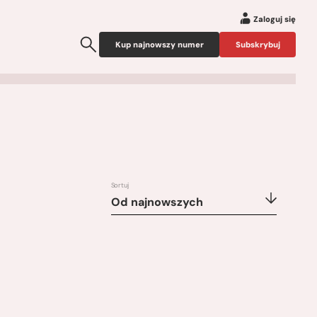
Zaloguj się
Kup najnowszy numer
Subskrybuj
Sortuj
Od najnowszych