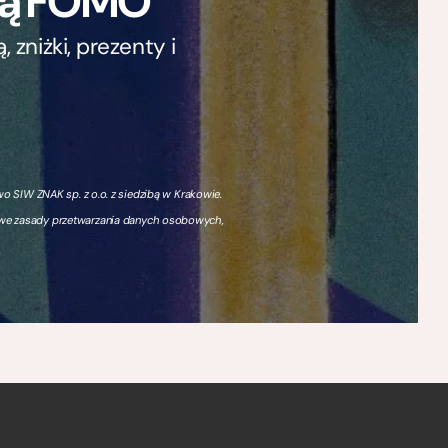
ają FOMO
zniżki, prezenty i
 SIW ZNAK sp. z o.o. z siedzibą w Krakowie.
owe zasady przetwarzania danych osobowych,