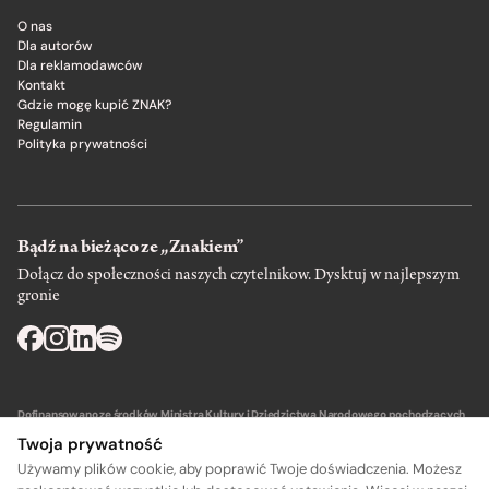
O nas
Dla autorów
Dla reklamodawców
Kontakt
Gdzie mogę kupić ZNAK?
Regulamin
Polityka prywatności
Bądź na bieżąco ze „Znakiem”
Dołącz do społeczności naszych czytelnikow. Dysktuj w najlepszym
gronie
Dofinansowano ze środków Ministra Kultury i Dziedzictwa Narodowego pochodzących
z Funduszu Promocji Kultury – państwowego funduszu celowego.
Twoja prywatność
Używamy plików cookie, aby poprawić Twoje doświadczenia. Możesz