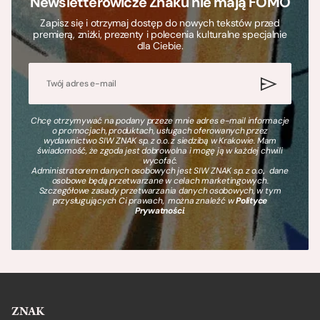
Newsletterowicze Znaku nie mają FOMO
Zapisz się i otrzymaj dostęp do nowych tekstów przed
premierą, zniżki, prezenty i polecenia kulturalne specjalnie
dla Ciebie.
Chcę otrzymywać na podany przeze mnie adres e-mail informacje
o promocjach, produktach, usługach oferowanych przez
wydawnictwo SIW ZNAK sp. z o.o. z siedzibą w Krakowie. Mam
świadomość, że zgoda jest dobrowolna i mogę ją w każdej chwili
wycofać.
Administratorem danych osobowych jest SIW ZNAK sp. z o.o., dane
osobowe będą przetwarzane w celach marketingowych.
Szczegółowe zasady przetwarzania danych osobowych, w tym
przysługujących Ci prawach, można znaleźć w
Polityce
Prywatności
.
ZNAK