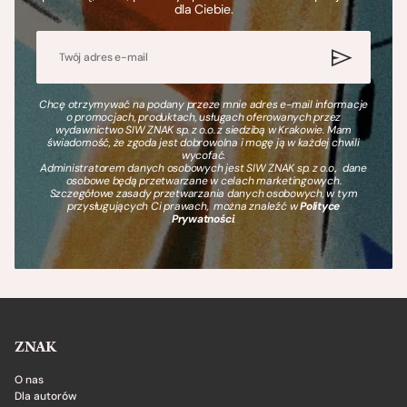
dla Ciebie.
Chcę otrzymywać na podany przeze mnie adres e-mail informacje
o promocjach, produktach, usługach oferowanych przez
wydawnictwo SIW ZNAK sp. z o.o. z siedzibą w Krakowie. Mam
świadomość, że zgoda jest dobrowolna i mogę ją w każdej chwili
wycofać.
Administratorem danych osobowych jest SIW ZNAK sp. z o.o., dane
osobowe będą przetwarzane w celach marketingowych.
Szczegółowe zasady przetwarzania danych osobowych, w tym
przysługujących Ci prawach, można znaleźć w
Polityce
Prywatności
.
ZNAK
O nas
Dla autorów