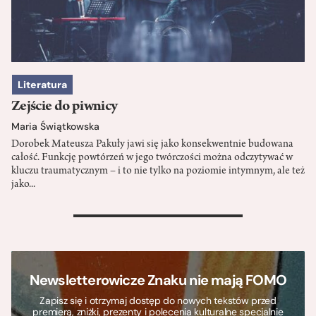
Literatura
Zejście do piwnicy
Maria Świątkowska
Dorobek Mateusza Pakuły jawi się jako konsekwentnie budowana
całość. Funkcję powtórzeń w jego twórczości można odczytywać w
kluczu traumatycznym – i to nie tylko na poziomie intymnym, ale też
jako...
>
Newsletterowicze Znaku nie mają FOMO
Zapisz się i otrzymaj dostęp do nowych tekstów przed
premierą, zniżki, prezenty i polecenia kulturalne specjalnie