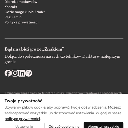
Dla reklamodawców
Kontakt
Gdzie mogę kupić ZNAK?
Regulamin
Polityka prywatności
Bądź na bieżąco ze „Znakiem”
Dołącz do społeczności naszych czytelnikow. Dysktuj w najlepszym
gronie
Dofinansowano ze środków Ministra Kultury i Dziedzictwa Narodowego pochodzących
z Funduszu Promocji Kultury – państwowego funduszu celowego.
Twoja prywatność
Używamy plików cookie, aby poprawić Twoje doświadczenia. Możesz
zaakceptować wszystkie lub dostosować ustawienia. Więcej w naszej
polityce prywatności
.
Wydawca: SIW Znak w Krakowie
Ustawienia
Odrzuć opcjonalne
Akceptuj wszystkie