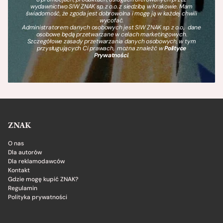
wydawnictwo SIW ZNAK sp. z o.o. z siedzibą w Krakowie. Mam
świadomość, że zgoda jest dobrowolna i mogę ją w każdej chwili
wycofać.
Administratorem danych osobowych jest SIW ZNAK sp. z o.o., dane
osobowe będą przetwarzane w celach marketingowych.
Szczegółowe zasady przetwarzania danych osobowych, w tym
przysługujących Ci prawach, można znaleźć w
Polityce
Prywatności
.
ZNAK
O nas
Dla autorów
Dla reklamodawców
Kontakt
Gdzie mogę kupić ZNAK?
Regulamin
Polityka prywatności