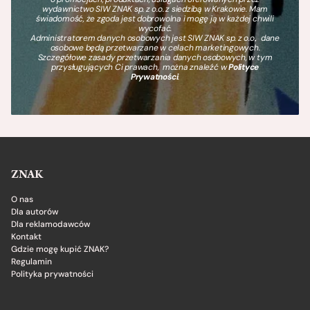
wydawnictwo SIW ZNAK sp. z o.o. z siedzibą w Krakowie. Mam
świadomość, że zgoda jest dobrowolna i mogę ją w każdej chwili
wycofać.
Administratorem danych osobowych jest SIW ZNAK sp. z o.o., dane
osobowe będą przetwarzane w celach marketingowych.
Szczegółowe zasady przetwarzania danych osobowych, w tym
przysługujących Ci prawach, można znaleźć w
Polityce
Prywatności
.
ZNAK
O nas
Dla autorów
Dla reklamodawców
Kontakt
Gdzie mogę kupić ZNAK?
Regulamin
Polityka prywatności