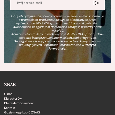
Chcę otrzymywać na podany przeze mnie adres e-mail informacje
o promocjach, produktach, usługach oferowanych przez
wydawnictwo SIW ZNAK sp. z o.o. z siedzibą w Krakowie. Mam
świadomość, że zgoda jest dobrowolna i mogę ją w każdej chwili
wycofać.
Administratorem danych osobowych jest SIW ZNAK sp. z o.o., dane
osobowe będą przetwarzane w celach marketingowych.
Szczegółowe zasady przetwarzania danych osobowych, w tym
przysługujących Ci prawach, można znaleźć w
Polityce
Prywatności
.
ZNAK
O nas
Dla autorów
Dla reklamodawców
Kontakt
Gdzie mogę kupić ZNAK?