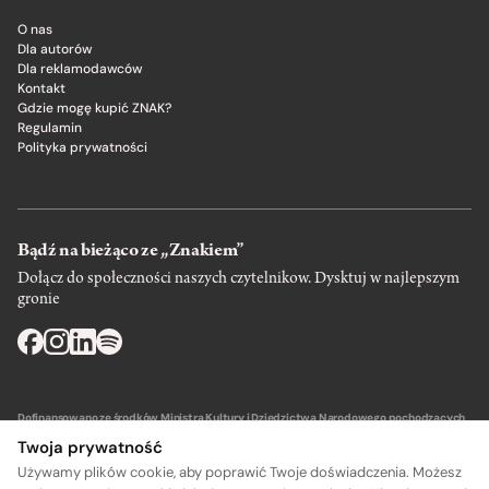
O nas
Dla autorów
Dla reklamodawców
Kontakt
Gdzie mogę kupić ZNAK?
Regulamin
Polityka prywatności
Bądź na bieżąco ze „Znakiem”
Dołącz do społeczności naszych czytelnikow. Dysktuj w najlepszym
gronie
Dofinansowano ze środków Ministra Kultury i Dziedzictwa Narodowego pochodzących
z Funduszu Promocji Kultury – państwowego funduszu celowego.
Twoja prywatność
Używamy plików cookie, aby poprawić Twoje doświadczenia. Możesz