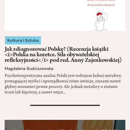
Kultura i Sztuka
Jak zdiagnozować Polskę? (Recenzja książki
<i>Polska na kozetce. Siła obywatelskiej
refleksyjności</i> pod red. Anny Zajenkowskiej)
Magdalena Budziszewska
Psychoterapeutyczna analiza Polski jest rodzajem ładnej metafory,
pomagającej myśleć i uporządkować różne intuicje, czasami nawet
głębiej zrozumieć pewne procesy. Ale jednak metafory o statusie
teorii lub hipotezy, a nawet wręcz...
>