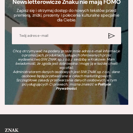
Newsletterowicze Znaku nie mają FOMO
Zapisz się i otrzymaj dostęp do nowych tekstów przed
premierą, zniżki, prezenty i polecenia kulturalne specjalnie
dla Ciebie.
Chcę otrzymywać na podany przeze mnie adres e-mail informacje
o promocjach, produktach, usługach oferowanych przez
wydawnictwo SIW ZNAK sp. z o.o. z siedzibą w Krakowie. Mam
świadomość, że zgoda jest dobrowolna i mogę ją w każdej chwili
wycofać.
Administratorem danych osobowych jest SIW ZNAK sp. z o.o., dane
osobowe będą przetwarzane w celach marketingowych.
Szczegółowe zasady przetwarzania danych osobowych, w tym
przysługujących Ci prawach, można znaleźć w
Polityce
Prywatności
.
ZNAK