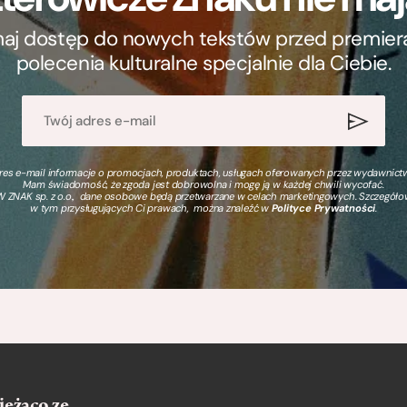
ymaj dostęp do nowych tekstów przed premierą, 
polecenia kulturalne specjalnie dla Ciebie.
s e-mail informacje o promocjach, produktach, usługach oferowanych przez wydawnictwo
Mam świadomość, że zgoda jest dobrowolna i mogę ją w każdej chwili wycofać.
 ZNAK sp. z o.o., dane osobowe będą przetwarzane w celach marketingowych. Szczegół
w tym przysługujących Ci prawach, można znaleźć w
Polityce Prywatności
.