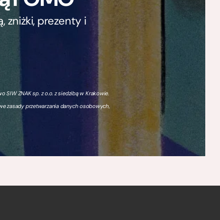
zniżki, prezenty i
 SIW ZNAK sp. z o.o. z siedzibą w Krakowie.
owe zasady przetwarzania danych osobowych,