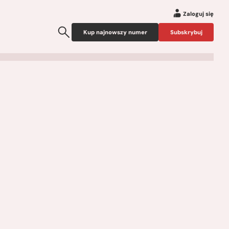
Zaloguj się
Kup najnowszy numer
Subskrybuj