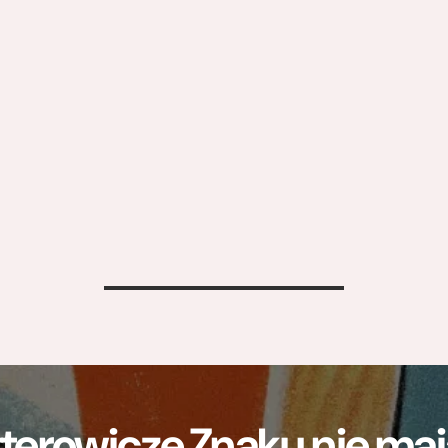
>
terowicze Znaku nie m