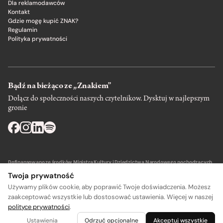
Dla reklamodawców
Kontakt
Gdzie mogę kupić ZNAK?
Regulamin
Polityka prywatności
Bądź na bieżąco ze „Znakiem”
Dołącz do społeczności naszych czytelnikow. Dysktuj w najlepszym
gronie
Dofinansowano ze środków Ministra Kultury i Dziedzictwa Narodowego pochodzących
z Funduszu Promocji Kultury – państwowego funduszu celowego.
Twoja prywatność
Używamy plików cookie, aby poprawić Twoje doświadczenia. Możesz
zaakceptować wszystkie lub dostosować ustawienia. Więcej w naszej
polityce prywatności
.
Wydawca: SIW Znak w Krakowie
Ustawienia
Odrzuć opcjonalne
Akceptuj wszystkie