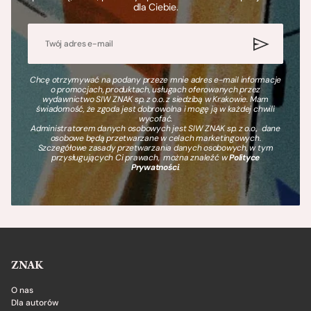
dla Ciebie.
Chcę otrzymywać na podany przeze mnie adres e-mail informacje
o promocjach, produktach, usługach oferowanych przez
wydawnictwo SIW ZNAK sp. z o.o. z siedzibą w Krakowie. Mam
świadomość, że zgoda jest dobrowolna i mogę ją w każdej chwili
wycofać.
Administratorem danych osobowych jest SIW ZNAK sp. z o.o., dane
osobowe będą przetwarzane w celach marketingowych.
Szczegółowe zasady przetwarzania danych osobowych, w tym
przysługujących Ci prawach, można znaleźć w
Polityce
Prywatności
.
ZNAK
O nas
Dla autorów