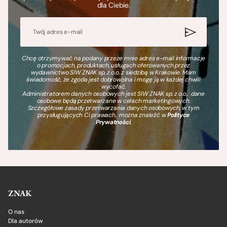
dla Ciebie.
Chcę otrzymywać na podany przeze mnie adres e-mail informacje
o promocjach, produktach, usługach oferowanych przez
wydawnictwo SIW ZNAK sp. z o.o. z siedzibą w Krakowie. Mam
świadomość, że zgoda jest dobrowolna i mogę ją w każdej chwili
wycofać.
Administratorem danych osobowych jest SIW ZNAK sp. z o.o., dane
osobowe będą przetwarzane w celach marketingowych.
Szczegółowe zasady przetwarzania danych osobowych, w tym
przysługujących Ci prawach, można znaleźć w
Polityce
Prywatności
.
ZNAK
O nas
Dla autorów