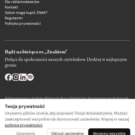
Dla reklamodawców
Kontakt
Gdzie mogę kupić ZNAK?
Regulamin
Polityka prywatności
Bądź na bieżąco ze „Znakiem”
Dołącz do społeczności naszych czytelnikow. Dysktuj w najlepszym
gronie
Dofinansowano ze środków Ministra Kultury i Dziedzictwa Narodowego pochodzących
z Funduszu Promocji Kultury – państwowego funduszu celowego.
Twoja prywatność
Używamy plików cookie, aby poprawić Twoje doświadczenia. Możesz
zaakceptować wszystkie lub dostosować ustawienia. Więcej w naszej
polityce prywatności
.
Wydawca: SIW Znak w Krakowie
Ustawienia
Odrzuć opcjonalne
Akceptuj wszystkie