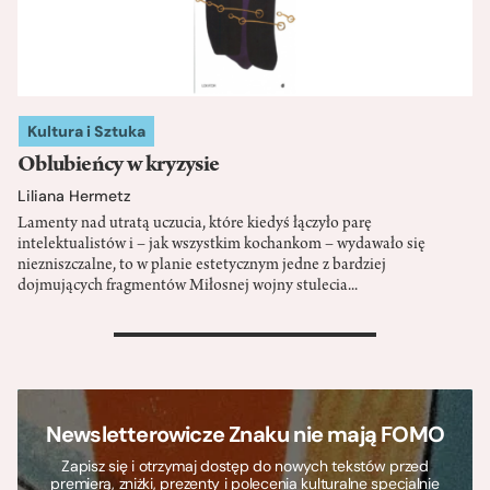
Kultura i Sztuka
Oblubieńcy w kryzysie
Liliana Hermetz
Lamenty nad utratą uczucia, które kiedyś łączyło parę
intelektualistów i – jak wszystkim kochankom – wydawało się
niezniszczalne, to w planie estetycznym jedne z bardziej
dojmujących fragmentów Miłosnej wojny stulecia...
>
Newsletterowicze Znaku nie mają FOMO
Zapisz się i otrzymaj dostęp do nowych tekstów przed
premierą, zniżki, prezenty i polecenia kulturalne specjalnie