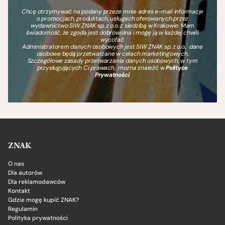
Chcę otrzymywać na podany przeze mnie adres e-mail informacje
o promocjach, produktach, usługach oferowanych przez
wydawnictwo SIW ZNAK sp. z o.o. z siedzibą w Krakowie. Mam
świadomość, że zgoda jest dobrowolna i mogę ją w każdej chwili
wycofać.
Administratorem danych osobowych jest SIW ZNAK sp. z o.o., dane
osobowe będą przetwarzane w celach marketingowych.
Szczegółowe zasady przetwarzania danych osobowych, w tym
przysługujących Ci prawach, można znaleźć w
Polityce
Prywatności
.
ZNAK
O nas
Dla autorów
Dla reklamodawców
Kontakt
Gdzie mogę kupić ZNAK?
Regulamin
Polityka prywatności