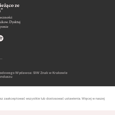
ieżąco ze
m”
eczności
nikow. Dysktuj
gronie
arodowego
Wydawca: SIW Znak w Krakowie
unduszu
sz zaakceptować wszystkie lub dostosować ustawienia. Więcej w naszej