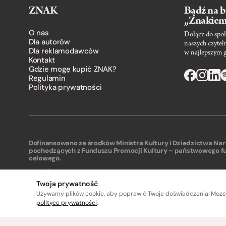
ZNAK
Bądź na b
„Znakie
O nas
Dołącz do społ
Dla autorów
naszych czytel
Dla reklamodawców
w najlepszym 
Kontakt
Gdzie mogę kupić ZNAK?
Regulamin
Polityka prywatności
Dofinansowano ze środków Ministra Kultury i Dziedzictwa N
pochodzących z Funduszu Promocji Kultury – państwowego f
celowego.
Twoja prywatność
Używamy plików cookie, aby poprawić Twoje doświadczenia. Może
polityce prywatności
.