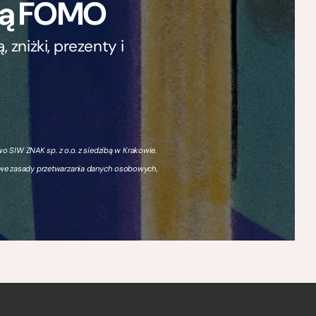
ają FOMO
zniżki, prezenty i
 SIW ZNAK sp. z o.o. z siedzibą w Krakowie.
owe zasady przetwarzania danych osobowych,