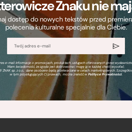
terowicze Znaku nie m
ymaj dostęp do nowych tekstów przed premierą, 
polecenia kulturalne specjalnie dla Ciebie.
s e-mail informacje o promocjach, produktach, usługach oferowanych przez wydawnictwo
Mam świadomość, że zgoda jest dobrowolna i mogę ją w każdej chwili wycofać.
 ZNAK sp. z o.o., dane osobowe będą przetwarzane w celach marketingowych. Szczegół
w tym przysługujących Ci prawach, można znaleźć w
Polityce Prywatności
.