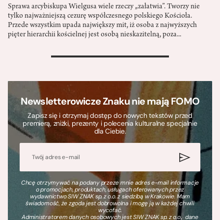
Sprawa arcybiskupa Wielgusa wiele rzeczy „załatwia”. Tworzy nie
tylko najważniejszą cezurę współczesnego polskiego Kościoła.
Przede wszystkim upada największy mit, iż osoba z najwyższych
pięter hierarchii kościelnej jest osobą nieskazitelną, poza...
>
Newsletterowicze Znaku nie mają FOMO
Zapisz się i otrzymaj dostęp do nowych tekstów przed
premierą, zniżki, prezenty i polecenia kulturalne specjalnie
dla Ciebie.
Chcę otrzymywać na podany przeze mnie adres e-mail informacje
o promocjach, produktach, usługach oferowanych przez
wydawnictwo SIW ZNAK sp. z o.o. z siedzibą w Krakowie. Mam
świadomość, że zgoda jest dobrowolna i mogę ją w każdej chwili
wycofać.
Administratorem danych osobowych jest SIW ZNAK sp. z o.o., dane