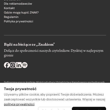
Dla reklamodawców
Kontakt
Gdzie mogę kupić ZNAK?
Regulamin
Polityka prywatności
Bądź na bieżąco ze „Znakiem”
Dołącz do społeczności naszych czytelnikow. Dysktuj w najlepszym
gronie
Dofinansowano ze środków Ministra Kultury i Dziedzictwa Narodowego pochodzących
z Funduszu Promocji Kultury – państwowego funduszu celowego.
Twoja prywatność
Używamy plików cookie, aby poprawić Twoje doświadczenia. Możesz
zaakceptować wszystkie lub dostosować ustawienia. Więcej w naszej
polityce prywatności
.
Wydawca: SIW Znak w Krakowie