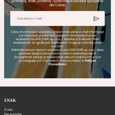
premierą, zniżki, prezenty i polecenia kulturalne specjalnie
dla Ciebie.
Chcę otrzymywać na podany przeze mnie adres e-mail informacje
o promocjach, produktach, usługach oferowanych przez
wydawnictwo SIW ZNAK sp. z o.o. z siedzibą w Krakowie. Mam
świadomość, że zgoda jest dobrowolna i mogę ją w każdej chwili
wycofać.
Administratorem danych osobowych jest SIW ZNAK sp. z o.o., dane
osobowe będą przetwarzane w celach marketingowych.
Szczegółowe zasady przetwarzania danych osobowych, w tym
przysługujących Ci prawach, można znaleźć w
Polityce
Prywatności
.
ZNAK
O nas
Dla autorów