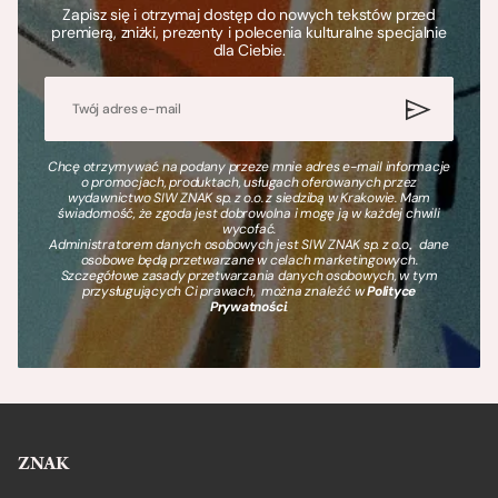
Zapisz się i otrzymaj dostęp do nowych tekstów przed
premierą, zniżki, prezenty i polecenia kulturalne specjalnie
dla Ciebie.
Chcę otrzymywać na podany przeze mnie adres e-mail informacje
o promocjach, produktach, usługach oferowanych przez
wydawnictwo SIW ZNAK sp. z o.o. z siedzibą w Krakowie. Mam
świadomość, że zgoda jest dobrowolna i mogę ją w każdej chwili
wycofać.
Administratorem danych osobowych jest SIW ZNAK sp. z o.o., dane
osobowe będą przetwarzane w celach marketingowych.
Szczegółowe zasady przetwarzania danych osobowych, w tym
przysługujących Ci prawach, można znaleźć w
Polityce
Prywatności
.
ZNAK