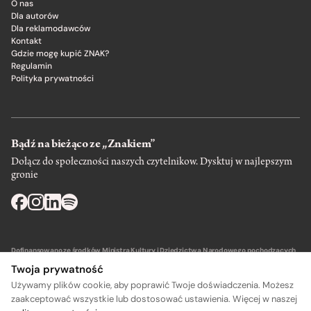
O nas
Dla autorów
Dla reklamodawców
Kontakt
Gdzie mogę kupić ZNAK?
Regulamin
Polityka prywatności
Bądź na bieżąco ze „Znakiem”
Dołącz do społeczności naszych czytelnikow. Dysktuj w najlepszym
gronie
Dofinansowano ze środków Ministra Kultury i Dziedzictwa Narodowego pochodzących
z Funduszu Promocji Kultury – państwowego funduszu celowego.
Twoja prywatność
Używamy plików cookie, aby poprawić Twoje doświadczenia. Możesz
zaakceptować wszystkie lub dostosować ustawienia. Więcej w naszej