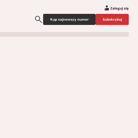
Zaloguj się
Kup najnowszy numer
Subskrybuj