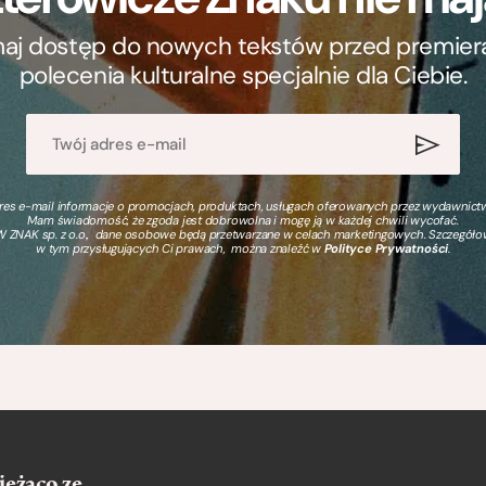
ymaj dostęp do nowych tekstów przed premierą, 
polecenia kulturalne specjalnie dla Ciebie.
s e-mail informacje o promocjach, produktach, usługach oferowanych przez wydawnictwo
Mam świadomość, że zgoda jest dobrowolna i mogę ją w każdej chwili wycofać.
 ZNAK sp. z o.o., dane osobowe będą przetwarzane w celach marketingowych. Szczegół
w tym przysługujących Ci prawach, można znaleźć w
Polityce Prywatności
.