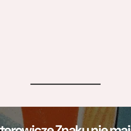
>
terowicze Znaku nie m