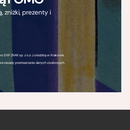
zniżki, prezenty i
 SIW ZNAK sp. z o.o. z siedzibą w Krakowie.
owe zasady przetwarzania danych osobowych,