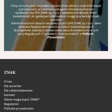
Chcę otrzymywać na podany przeze mnie adres e-mail informacje
o promocjach, produktach, usługach oferowanych przez
wydawnictwo SIW ZNAK sp. z o.o. z siedzibą w Krakowie. Mam
świadomość, że zgoda jest dobrowolna i mogę ją w każdej chwili
wycofać.
Administratorem danych osobowych jest SIW ZNAK sp. z o.o., dane
osobowe będą przetwarzane w celach marketingowych.
Szczegółowe zasady przetwarzania danych osobowych, w tym
przysługujących Ci prawach, można znaleźć w
Polityce
Prywatności
.
ZNAK
O nas
Dla autorów
Dla reklamodawców
Kontakt
Gdzie mogę kupić ZNAK?
Regulamin
Polityka prywatności