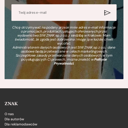
Chcę otrzymywać na podany przeze mnie adres e-mail informacje
o promocjach, produktach, usługach oferowanych przez
wydawnictwo SIW ZNAK sp. z o.o. z siedzibą w Krakowie. Mam
świadomość, że zgoda jest dobrowolna i mogę ją w każdej chwili
wycofać.
Administratorem danych osobowych jest SIW ZNAK sp. z o.o., dane
osobowe będą przetwarzane w celach marketingowych.
Szczegółowe zasady przetwarzania danych osobowych, w tym
przysługujących Ci prawach, można znaleźć w
Polityce
Prywatności
.
ZNAK
O nas
Dla autorów
Dla reklamodawców