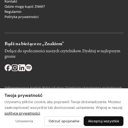
Kontakt
Gdzie mogę kupić ZNAK?
Regulamin
Polityka prywatności
Bądź na bieżąco ze „Znakiem”
Dołącz do społeczności naszych czytelnikow. Dysktuj w najlepszym
gronie
Dofinansowano ze środków Ministra Kultury i Dziedzictwa Narodowego pochodzących
z Funduszu Promocji Kultury – państwowego funduszu celowego.
Twoja prywatność
Używamy plików cookie, aby poprawić Twoje doświadczenia. Możesz
zaakceptować wszystkie lub dostosować ustawienia. Więcej w naszej
polityce prywatności
.
Wydawca: SIW Znak w Krakowie
Ustawienia
Odrzuć opcjonalne
Akceptuj wszystkie