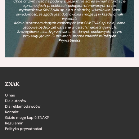
Chcę otrzymywać na podany przeze mnie adres e-mail informacje
o promocjach, produktach, usługach oferowanych przez
wydawnictwo SIW ZNAK sp. z o.o. z siedzibą w Krakowie. Mam
świadomość, że zgoda jest dobrowolna i mogę ją w każdej chwili
wycofać.
Administratorem danych osobowych jest SIW ZNAK sp. z o.o., dane
osobowe będą przetwarzane w celach marketingowych.
Szczegółowe zasady przetwarzania danych osobowych, w tym
przysługujących Ci prawach, można znaleźć w
Polityce
Prywatności
.
ZNAK
O nas
Dla autorów
Dla reklamodawców
Kontakt
Gdzie mogę kupić ZNAK?
Regulamin
Polityka prywatności