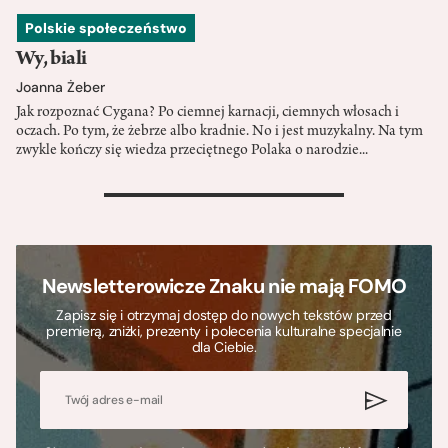
Polskie społeczeństwo
Wy, biali
Joanna Żeber
Jak rozpoznać Cygana? Po ciemnej karnacji, ciemnych włosach i
oczach. Po tym, że żebrze albo kradnie. No i jest muzykalny. Na tym
zwykle kończy się wiedza przeciętnego Polaka o narodzie...
>
Newsletterowicze Znaku nie mają FOMO
Zapisz się i otrzymaj dostęp do nowych tekstów przed
premierą, zniżki, prezenty i polecenia kulturalne specjalnie
dla Ciebie.