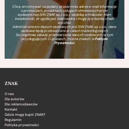
Chcę otrzymywać na podany przeze mnie adres e-mail informacje
o promocjach, produktach, usługach oferowanych przez
wydawnictwo SIW ZNAK sp. z o.o. z siedzibą w Krakowie. Mam
świadomość, że zgoda jest dobrowolna i mogę ją w każdej chwili
wycofać.
Administratorem danych osobowych jest SIW ZNAK sp. z o.o., dane
osobowe będą przetwarzane w celach marketingowych.
Szczegółowe zasady przetwarzania danych osobowych, w tym
przysługujących Ci prawach, można znaleźć w
Polityce
Prywatności
.
ZNAK
O nas
Dla autorów
Dla reklamodawców
Kontakt
Gdzie mogę kupić ZNAK?
Regulamin
Polityka prywatności