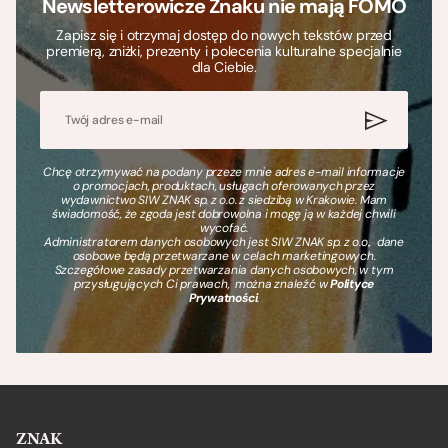
Newsletterowicze Znaku nie mają FOMO
Zapisz się i otrzymaj dostęp do nowych tekstów przed
premierą, zniżki, prezenty i polecenia kulturalne specjalnie
dla Ciebie.
Chcę otrzymywać na podany przeze mnie adres e-mail informacje
o promocjach, produktach, usługach oferowanych przez
wydawnictwo SIW ZNAK sp. z o.o. z siedzibą w Krakowie. Mam
świadomość, że zgoda jest dobrowolna i mogę ją w każdej chwili
wycofać.
Administratorem danych osobowych jest SIW ZNAK sp. z o.o., dane
osobowe będą przetwarzane w celach marketingowych.
Szczegółowe zasady przetwarzania danych osobowych, w tym
przysługujących Ci prawach, można znaleźć w
Polityce
Prywatności
.
ZNAK