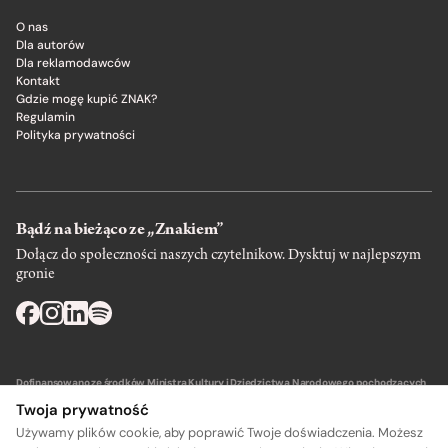
O nas
Dla autorów
Dla reklamodawców
Kontakt
Gdzie mogę kupić ZNAK?
Regulamin
Polityka prywatności
Bądź na bieżąco ze „Znakiem”
Dołącz do społeczności naszych czytelnikow. Dysktuj w najlepszym
gronie
Dofinansowano ze środków Ministra Kultury i Dziedzictwa Narodowego pochodzących
z Funduszu Promocji Kultury – państwowego funduszu celowego.
Twoja prywatność
Używamy plików cookie, aby poprawić Twoje doświadczenia. Możesz