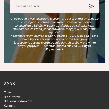
Chcę otrzymywać na podany przeze mnie adres e-mail informacje
o promocjach, produktach, usługach oferowanych przez
wydawnictwo SIW ZNAK sp. z o.o. z siedzibą w Krakowie. Mam
świadomość, że zgoda jest dobrowolna i mogę ją w każdej chwili
wycofać.
Administratorem danych osobowych jest SIW ZNAK sp. z o.o., dane
osobowe będą przetwarzane w celach marketingowych.
Szczegółowe zasady przetwarzania danych osobowych, w tym
przysługujących Ci prawach, można znaleźć w
Polityce
Prywatności
.
ZNAK
O nas
Dla autorów
Dla reklamodawców
Kontakt