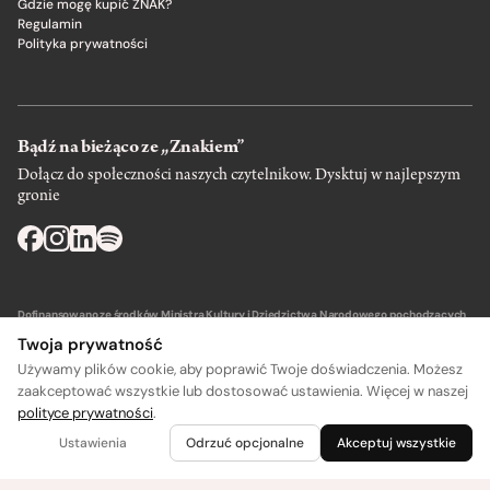
Gdzie mogę kupić ZNAK?
Regulamin
Polityka prywatności
Bądź na bieżąco ze „Znakiem”
Dołącz do społeczności naszych czytelnikow. Dysktuj w najlepszym
gronie
Dofinansowano ze środków Ministra Kultury i Dziedzictwa Narodowego pochodzących
z Funduszu Promocji Kultury – państwowego funduszu celowego.
Twoja prywatność
Używamy plików cookie, aby poprawić Twoje doświadczenia. Możesz
zaakceptować wszystkie lub dostosować ustawienia. Więcej w naszej
polityce prywatności
.
Wydawca: SIW Znak w Krakowie
Ustawienia
Odrzuć opcjonalne
Akceptuj wszystkie