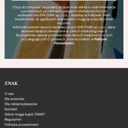
Chcę otrzymywać na podany przeze mnie adres e-mail informacje
o promocjach, produktach, usługach oferowanych przez
wydawnictwo SIW ZNAK sp. z o.o. z siedzibą w Krakowie. Mam
świadomość, że zgoda jest dobrowolna i mogę ją w każdej chwili
wycofać.
Administratorem danych osobowych jest SIW ZNAK sp. z o.o., dane
osobowe będą przetwarzane w celach marketingowych.
Szczegółowe zasady przetwarzania danych osobowych, w tym
przysługujących Ci prawach, można znaleźć w
Polityce
Prywatności
.
ZNAK
O nas
Dla autorów
Dla reklamodawców
Kontakt
Gdzie mogę kupić ZNAK?
Regulamin
Polityka prywatności