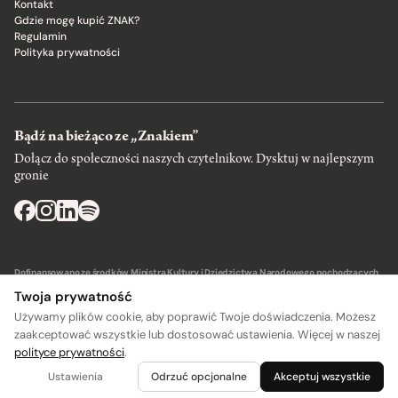
Kontakt
Gdzie mogę kupić ZNAK?
Regulamin
Polityka prywatności
Bądź na bieżąco ze „Znakiem”
Dołącz do społeczności naszych czytelnikow. Dysktuj w najlepszym
gronie
Dofinansowano ze środków Ministra Kultury i Dziedzictwa Narodowego pochodzących
z Funduszu Promocji Kultury – państwowego funduszu celowego.
Twoja prywatność
Używamy plików cookie, aby poprawić Twoje doświadczenia. Możesz
zaakceptować wszystkie lub dostosować ustawienia. Więcej w naszej
polityce prywatności
.
Wydawca: SIW Znak w Krakowie
Ustawienia
Odrzuć opcjonalne
Akceptuj wszystkie