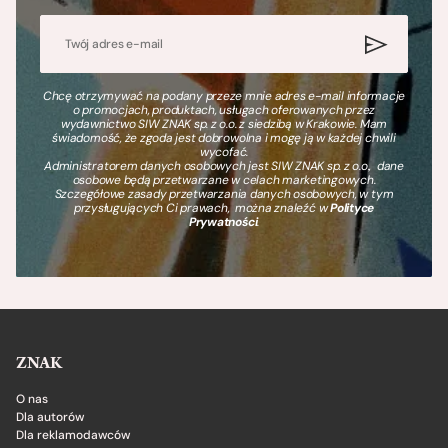
Chcę otrzymywać na podany przeze mnie adres e-mail informacje
o promocjach, produktach, usługach oferowanych przez
wydawnictwo SIW ZNAK sp. z o.o. z siedzibą w Krakowie. Mam
świadomość, że zgoda jest dobrowolna i mogę ją w każdej chwili
wycofać.
Administratorem danych osobowych jest SIW ZNAK sp. z o.o., dane
osobowe będą przetwarzane w celach marketingowych.
Szczegółowe zasady przetwarzania danych osobowych, w tym
przysługujących Ci prawach, można znaleźć w
Polityce
Prywatności
.
ZNAK
O nas
Dla autorów
Dla reklamodawców