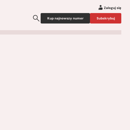
Zaloguj się
Kup najnowszy numer
Subskrybuj