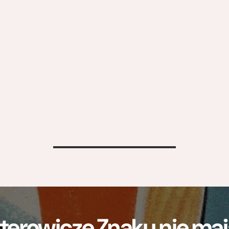
>
terowicze Znaku nie m