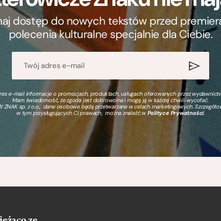
ymaj dostęp do nowych tekstów przed premierą, 
polecenia kulturalne specjalnie dla Ciebie.
s e-mail informacje o promocjach, produktach, usługach oferowanych przez wydawnictwo
Mam świadomość, że zgoda jest dobrowolna i mogę ją w każdej chwili wycofać.
 ZNAK sp. z o.o., dane osobowe będą przetwarzane w celach marketingowych. Szczegół
w tym przysługujących Ci prawach, można znaleźć w
Polityce Prywatności
.