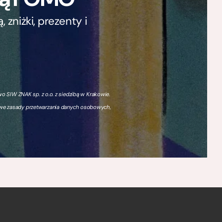
zniżki, prezenty i
 SIW ZNAK sp. z o.o. z siedzibą w Krakowie.
owe zasady przetwarzania danych osobowych,