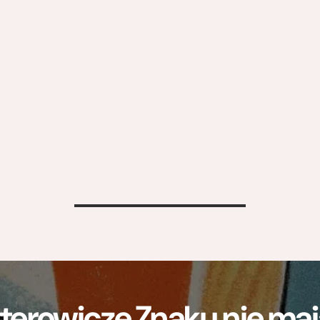
>
terowicze Znaku nie m