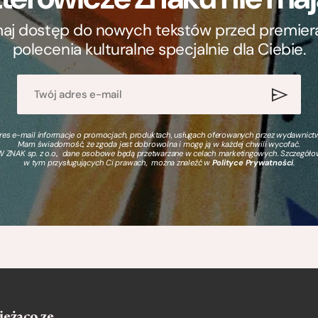
ymaj dostęp do nowych tekstów przed premierą, 
polecenia kulturalne specjalnie dla Ciebie.
s e-mail informacje o promocjach, produktach, usługach oferowanych przez wydawnictwo
Mam świadomość, że zgoda jest dobrowolna i mogę ją w każdej chwili wycofać.
 ZNAK sp. z o.o., dane osobowe będą przetwarzane w celach marketingowych. Szczegół
w tym przysługujących Ci prawach, można znaleźć w
Polityce Prywatności
.