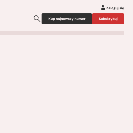
Zaloguj się
Kup najnowszy numer
Subskrybuj