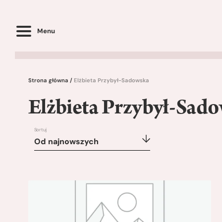
Menu
Strona główna
/
Elżbieta Przybył-Sadowska
Elżbieta Przybył-Sad
Sortuj
Od najnowszych