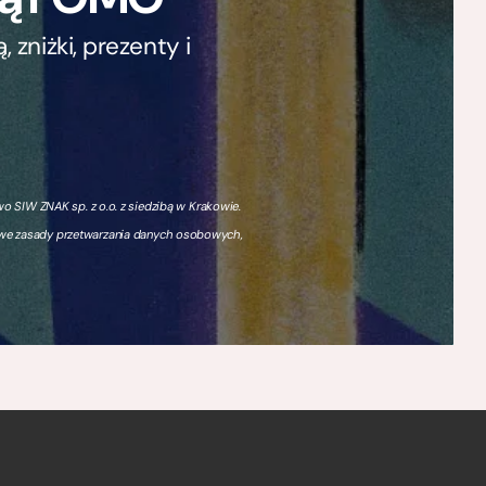
zniżki, prezenty i
 SIW ZNAK sp. z o.o. z siedzibą w Krakowie.
owe zasady przetwarzania danych osobowych,