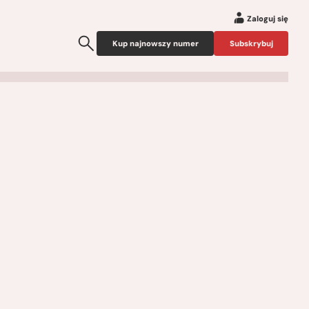
Zaloguj się
Kup najnowszy numer
Subskrybuj