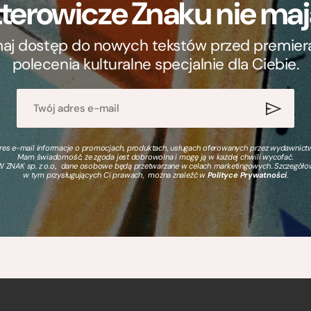
terowicze Znaku nie m
ymaj dostęp do nowych tekstów przed premierą, 
polecenia kulturalne specjalnie dla Ciebie.
s e-mail informacje o promocjach, produktach, usługach oferowanych przez wydawnictwo
Mam świadomość, że zgoda jest dobrowolna i mogę ją w każdej chwili wycofać.
 ZNAK sp. z o.o., dane osobowe będą przetwarzane w celach marketingowych. Szczegół
w tym przysługujących Ci prawach, można znaleźć w
Polityce Prywatności
.