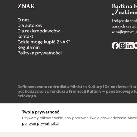
ZNAK
Bądź na b
„Znakie
O nas
Dołącz do społ
Dla autorów
naszych czytel
Dla reklamodawców
w najlepszym 
Kontakt
Gdzie mogę kupić ZNAK?
Regulamin
Polityka prywatności
Dofinansowano ze środków Ministra Kultury i Dziedzictwa N
pochodzących z Funduszu Promocji Kultury – państwowego f
celowego.
Twoja prywatność
Używamy plików cookie, aby poprawić Twoje doświadczenia. Może
polityce prywatności
.