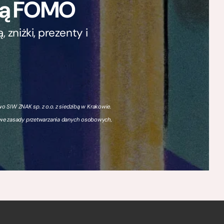
ają FOMO
zniżki, prezenty i
 SIW ZNAK sp. z o.o. z siedzibą w Krakowie.
owe zasady przetwarzania danych osobowych,