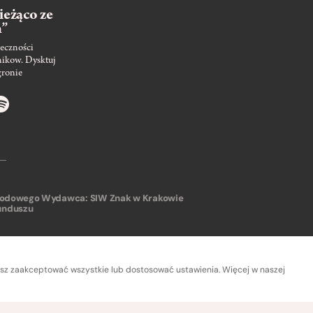
ieżąco ze
m”
eczności
nikow. Dysktuj
gronie
arodowego
Wydawca: SIW Znak w Krakowie
unduszu
sz zaakceptować wszystkie lub dostosować ustawienia. Więcej w naszej