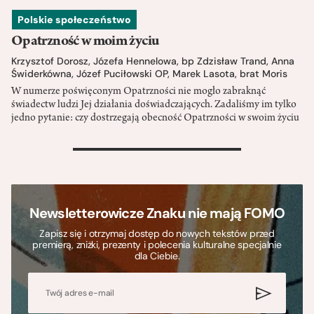
Polskie społeczeństwo
Opatrzność w moim życiu
Krzysztof Dorosz
,
Józefa Hennelowa
,
bp Zdzisław Trand
,
Anna
Świderkówna
,
Józef Puciłowski OP
,
Marek Lasota
,
brat Moris
W numerze poświęconym Opatrzności nie mogło zabraknąć
świadectw ludzi Jej działania doświadczających. Zadaliśmy im tylko
jedno pytanie: czy dostrzegają obecność Opatrzności w swoim życiu
>
Newsletterowicze Znaku nie mają FOMO
Zapisz się i otrzymaj dostęp do nowych tekstów przed
premierą, zniżki, prezenty i polecenia kulturalne specjalnie
dla Ciebie.