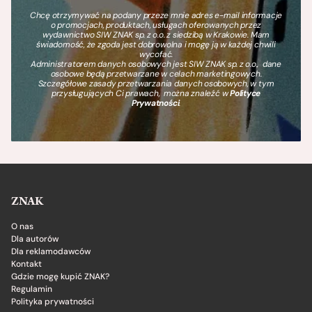
Chcę otrzymywać na podany przeze mnie adres e-mail informacje
o promocjach, produktach, usługach oferowanych przez
wydawnictwo SIW ZNAK sp. z o.o. z siedzibą w Krakowie. Mam
świadomość, że zgoda jest dobrowolna i mogę ją w każdej chwili
wycofać.
Administratorem danych osobowych jest SIW ZNAK sp. z o.o., dane
osobowe będą przetwarzane w celach marketingowych.
Szczegółowe zasady przetwarzania danych osobowych, w tym
przysługujących Ci prawach, można znaleźć w
Polityce
Prywatności
.
ZNAK
O nas
Dla autorów
Dla reklamodawców
Kontakt
Gdzie mogę kupić ZNAK?
Regulamin
Polityka prywatności