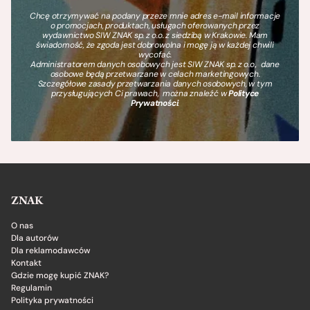
Chcę otrzymywać na podany przeze mnie adres e-mail informacje
o promocjach, produktach, usługach oferowanych przez
wydawnictwo SIW ZNAK sp. z o.o. z siedzibą w Krakowie. Mam
świadomość, że zgoda jest dobrowolna i mogę ją w każdej chwili
wycofać.
Administratorem danych osobowych jest SIW ZNAK sp. z o.o., dane
osobowe będą przetwarzane w celach marketingowych.
Szczegółowe zasady przetwarzania danych osobowych, w tym
przysługujących Ci prawach, można znaleźć w
Polityce
Prywatności
.
ZNAK
O nas
Dla autorów
Dla reklamodawców
Kontakt
Gdzie mogę kupić ZNAK?
Regulamin
Polityka prywatności