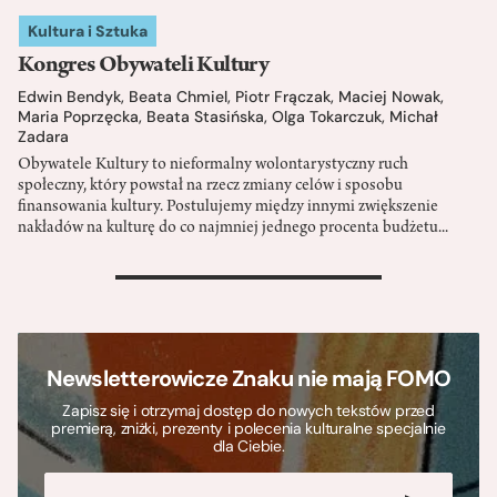
Kultura i Sztuka
Kongres Obywateli Kultury
Edwin Bendyk
,
Beata Chmiel
,
Piotr Frączak
,
Maciej Nowak
,
Maria Poprzęcka
,
Beata Stasińska
,
Olga Tokarczuk
,
Michał
Zadara
Obywatele Kultury to nieformalny wolontarystyczny ruch
społeczny, który powstał na rzecz zmiany celów i sposobu
finansowania kultury. Postulujemy między innymi zwiększenie
nakładów na kulturę do co najmniej jednego procenta budżetu...
>
Newsletterowicze Znaku nie mają FOMO
Zapisz się i otrzymaj dostęp do nowych tekstów przed
premierą, zniżki, prezenty i polecenia kulturalne specjalnie
dla Ciebie.