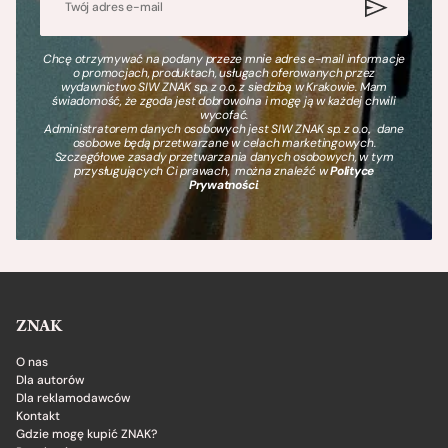
Chcę otrzymywać na podany przeze mnie adres e-mail informacje
o promocjach, produktach, usługach oferowanych przez
wydawnictwo SIW ZNAK sp. z o.o. z siedzibą w Krakowie. Mam
świadomość, że zgoda jest dobrowolna i mogę ją w każdej chwili
wycofać.
Administratorem danych osobowych jest SIW ZNAK sp. z o.o., dane
osobowe będą przetwarzane w celach marketingowych.
Szczegółowe zasady przetwarzania danych osobowych, w tym
przysługujących Ci prawach, można znaleźć w
Polityce
Prywatności
.
ZNAK
O nas
Dla autorów
Dla reklamodawców
Kontakt
Gdzie mogę kupić ZNAK?