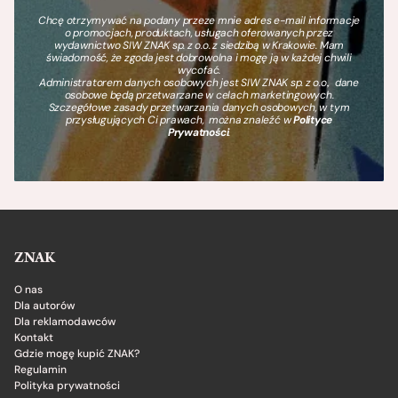
Chcę otrzymywać na podany przeze mnie adres e-mail informacje
o promocjach, produktach, usługach oferowanych przez
wydawnictwo SIW ZNAK sp. z o.o. z siedzibą w Krakowie. Mam
świadomość, że zgoda jest dobrowolna i mogę ją w każdej chwili
wycofać.
Administratorem danych osobowych jest SIW ZNAK sp. z o.o., dane
osobowe będą przetwarzane w celach marketingowych.
Szczegółowe zasady przetwarzania danych osobowych, w tym
przysługujących Ci prawach, można znaleźć w
Polityce
Prywatności
.
ZNAK
O nas
Dla autorów
Dla reklamodawców
Kontakt
Gdzie mogę kupić ZNAK?
Regulamin
Polityka prywatności