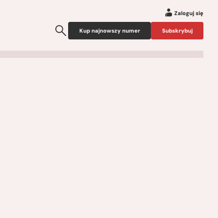
Zaloguj się
Kup najnowszy numer
Subskrybuj